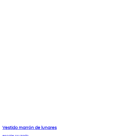
Vestido marrón de lunares
escote cruzado