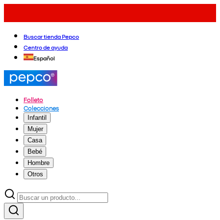
Buscar tienda Pepco
Centro de ayuda
Español
Folleto
Colecciones
Infantil
Mujer
Casa
Bebé
Hombre
Otros