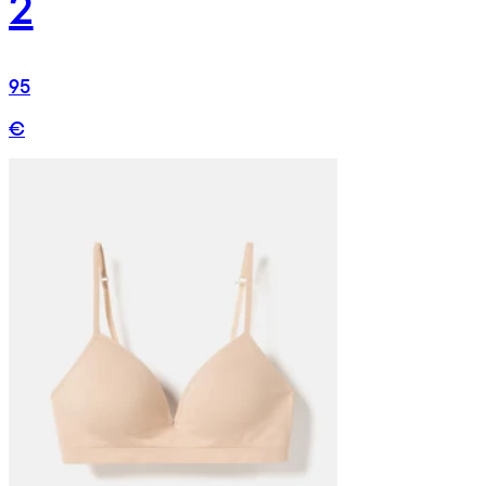
2
95
€