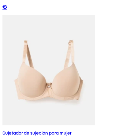
€
Sujetador de sujeción para mujer