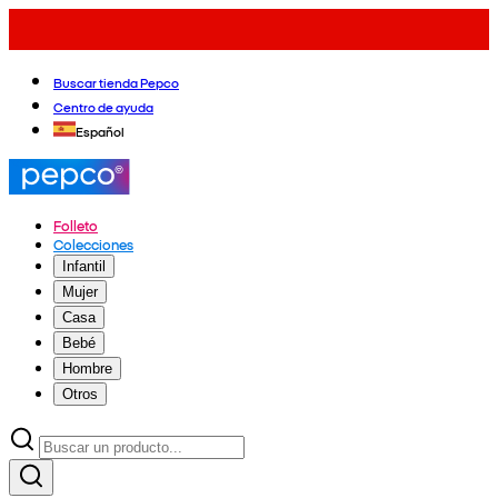
Buscar tienda Pepco
Centro de ayuda
Español
Folleto
Colecciones
Infantil
Mujer
Casa
Bebé
Hombre
Otros