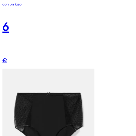
con un lazo
6
€