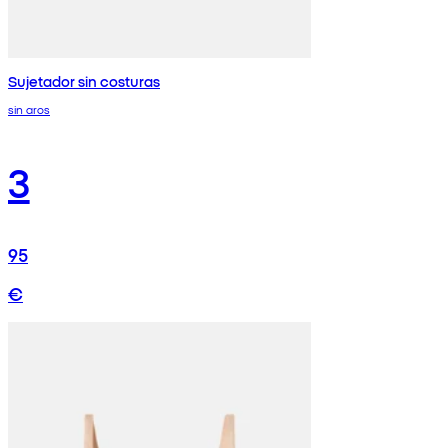
Sujetador sin costuras
sin aros
3
95
€