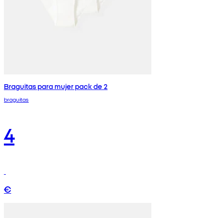
Braguitas para mujer pack de 2
braguitas
4
€