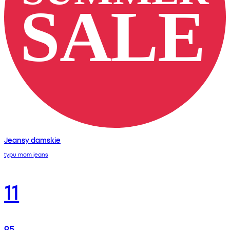
Jeansy damskie
typu mom jeans
11
95