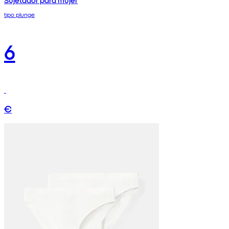
Sujetador para mujer
tipo plunge
6
€