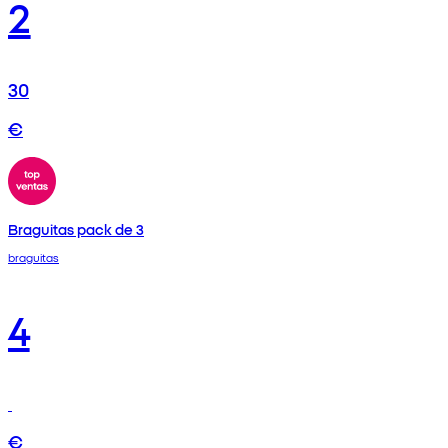
2
30
€
Braguitas pack de 3
braguitas
4
€