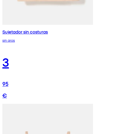
Sujetador sin costuras
sin aros
3
95
€