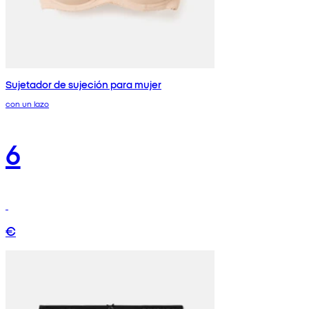
Sujetador de sujeción para mujer
con un lazo
6
€