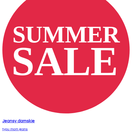
Jeansy damskie
typu mom jeans