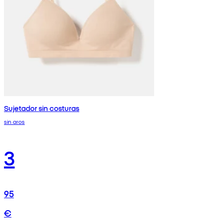
Sujetador sin costuras
sin aros
3
95
€