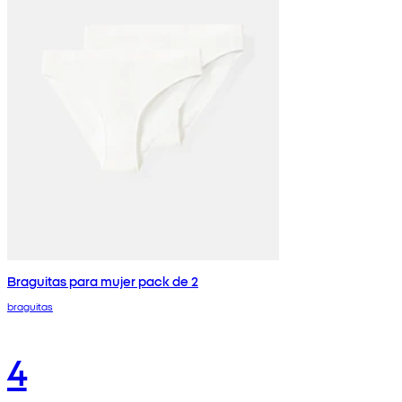
Braguitas para mujer pack de 2
braguitas
4