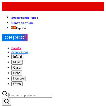
Buscar tienda Pepco
Centro de ayuda
Español
Folleto
Colecciones
Infantil
Mujer
Casa
Bebé
Hombre
Otros