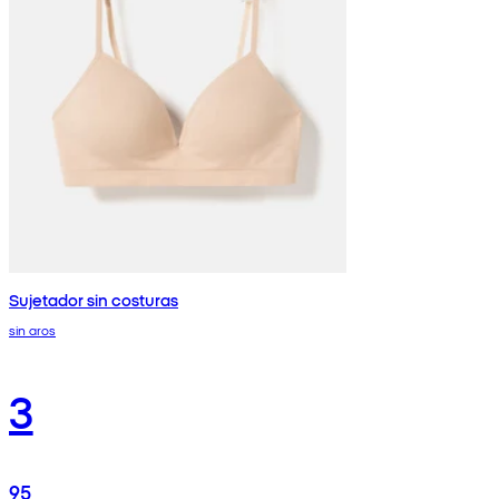
Sujetador sin costuras
sin aros
3
95