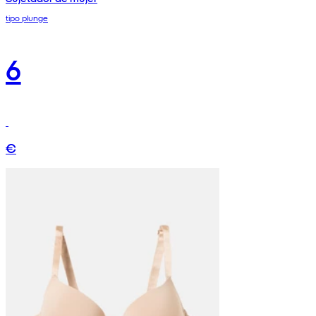
tipo plunge
6
€