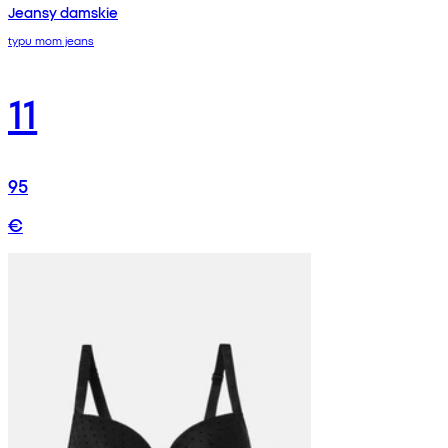
Jeansy damskie
typu mom jeans
11
95
€