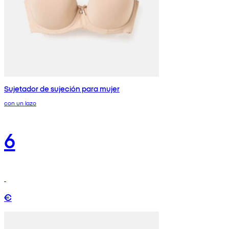
Sujetador de sujeción para mujer
con un lazo
6
€