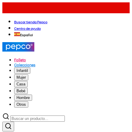
Buscar tienda Pepco
Centro de ayuda
Español
Folleto
Colecciones
Infantil
Mujer
Casa
Bebé
Hombre
Otros