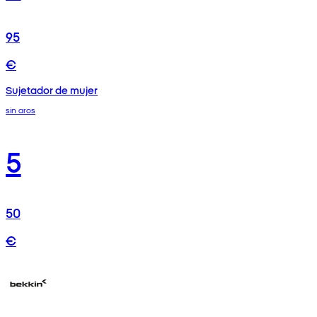
95
€
Sujetador de mujer
sin aros
5
50
€