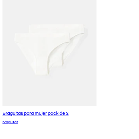
Braguitas para mujer pack de 2
braguitas