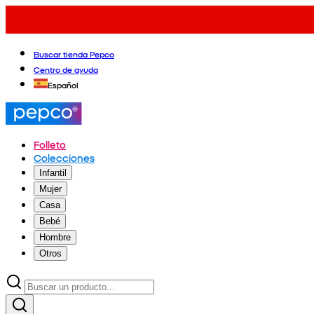
Buscar tienda Pepco
Centro de ayuda
Español
Folleto
Colecciones
Infantil
Mujer
Casa
Bebé
Hombre
Otros