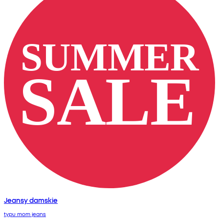
Jeansy damskie
typu mom jeans