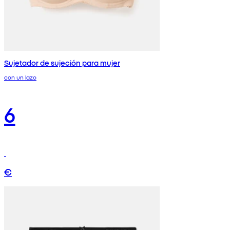
Sujetador de sujeción para mujer
con un lazo
6
€