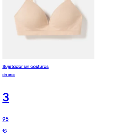
Sujetador sin costuras
sin aros
3
95
€