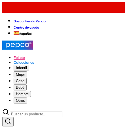
Buscar tienda Pepco
Centro de ayuda
Español
Folleto
Colecciones
Infantil
Mujer
Casa
Bebé
Hombre
Otros