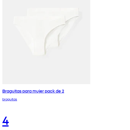
Braguitas para mujer pack de 2
braguitas
4