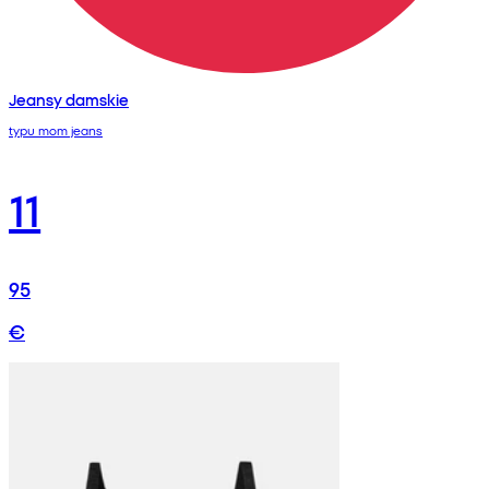
Jeansy damskie
typu mom jeans
11
95
€