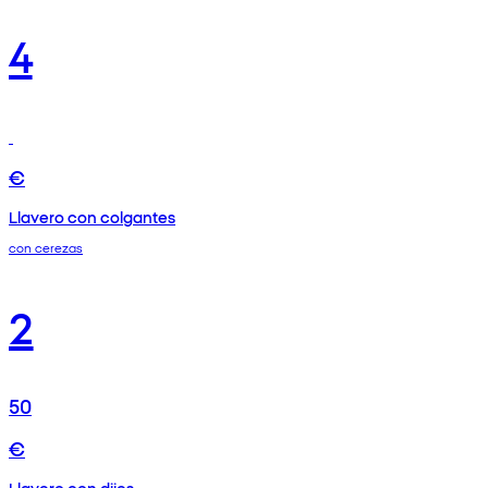
4
€
Llavero con colgantes
con cerezas
2
50
€
Llavero con dijes