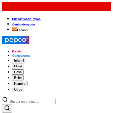
Buscar tienda Pepco
Centro de ayuda
Español
Folleto
Colecciones
Infantil
Mujer
Casa
Bebé
Hombre
Otros