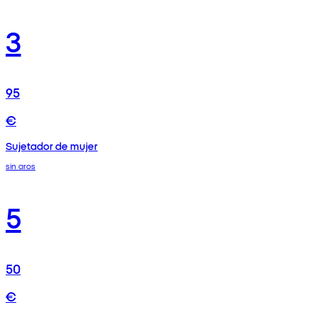
3
95
€
Sujetador de mujer
sin aros
5
50
€