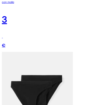
con malla
3
€