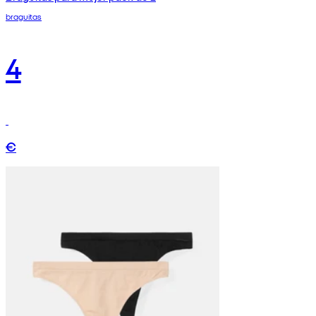
braguitas
4
€