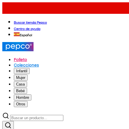
Buscar tienda Pepco
Centro de ayuda
Español
Folleto
Colecciones
Infantil
Mujer
Casa
Bebé
Hombre
Otros