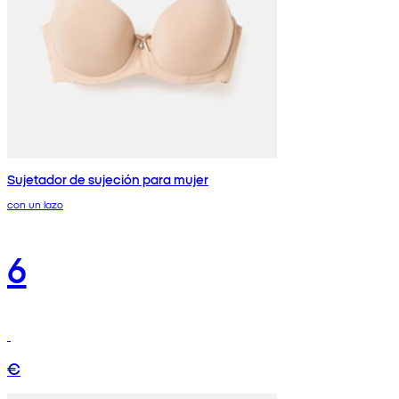
Sujetador de sujeción para mujer
con un lazo
6
€