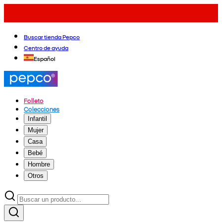
Buscar tienda Pepco
Centro de ayuda
Español
Folleto
Colecciones
Infantil
Mujer
Casa
Bebé
Hombre
Otros