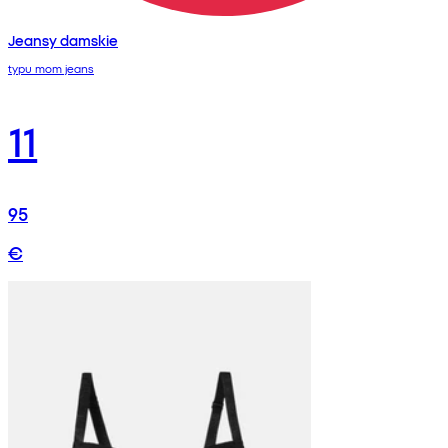
Jeansy damskie
typu mom jeans
11
95
€