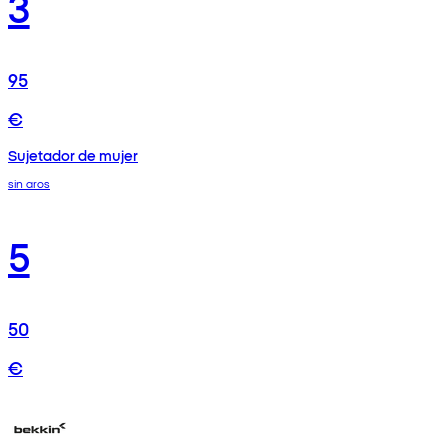
3
95
€
Sujetador de mujer
sin aros
5
50
€