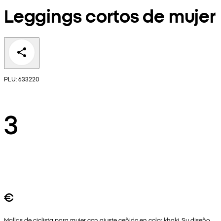
Leggings cortos de mujer
PLU: 633220
3
€
Mallas de ciclista para mujer con ajuste ceñido en color khaki. Su diseño