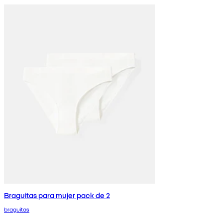
Braguitas para mujer pack de 2
braguitas