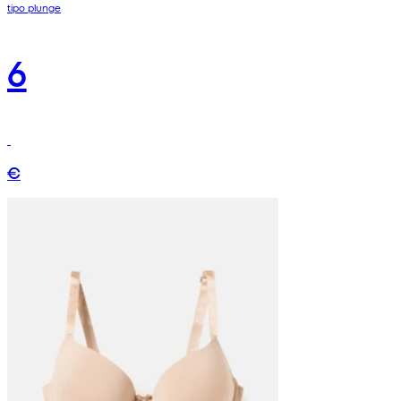
tipo plunge
6
€