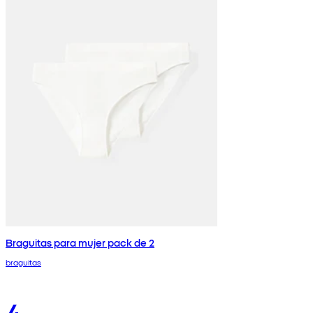
Braguitas para mujer pack de 2
braguitas
4