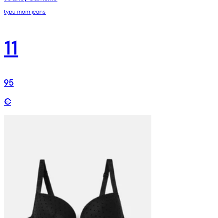
typu mom jeans
11
95
€