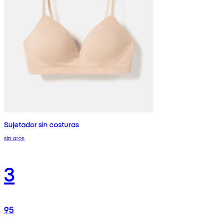
Sujetador sin costuras
sin aros
3
95