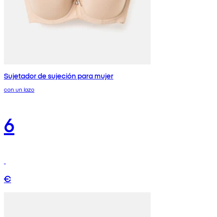
Sujetador de sujeción para mujer
con un lazo
6
€