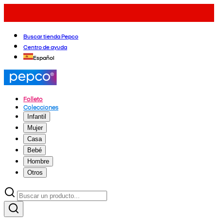
Buscar tienda Pepco
Centro de ayuda
Español
Folleto
Colecciones
Infantil
Mujer
Casa
Bebé
Hombre
Otros