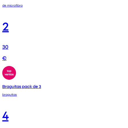
de microfibra
2
30
€
Braguitas pack de 3
braguitas
4