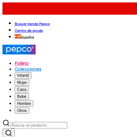
Buscar tienda Pepco
Centro de ayuda
Español
Folleto
Colecciones
Infantil
Mujer
Casa
Bebé
Hombre
Otros