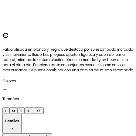
€
Falda plisada en blanco y negro que destaca por su estampado marcado
y su movimiento fluido. Los pliegues aportan ligereza y caen de forma
natural, mientras la cintura elástica ofrece comodidad y un buen ajuste
para el día a día. Funciona tanto en conjuntos casuales como en looks
más cuidados. Se puede combinar con una camisa del mismo estampado.
Colores
Tamaños
L
M
S
XL
XS
Detalles