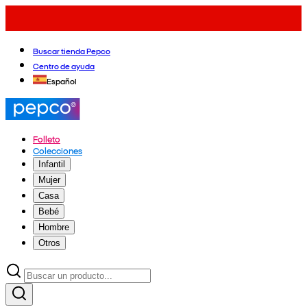
Buscar tienda Pepco
Centro de ayuda
Español
Folleto
Colecciones
Infantil
Mujer
Casa
Bebé
Hombre
Otros