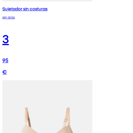
Sujetador sin costuras
sin aros
3
95
€