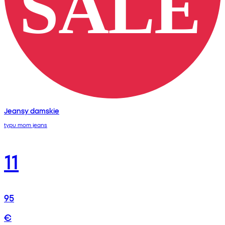
Jeansy damskie
typu mom jeans
11
95
€