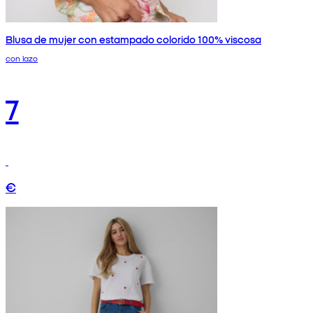
Blusa de mujer con estampado colorido 100% viscosa
con lazo
7
€