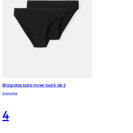
Braguitas para mujer pack de 2
braguitas
4