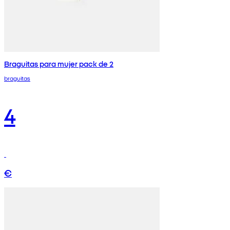
Braguitas para mujer pack de 2
braguitas
4
€