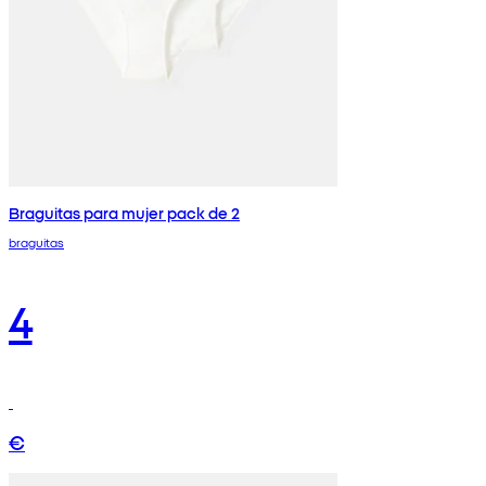
Braguitas para mujer pack de 2
braguitas
4
€