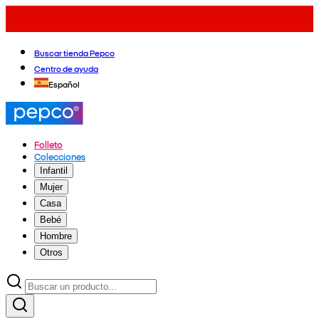
Buscar tienda Pepco
Centro de ayuda
Español
Folleto
Colecciones
Infantil
Mujer
Casa
Bebé
Hombre
Otros