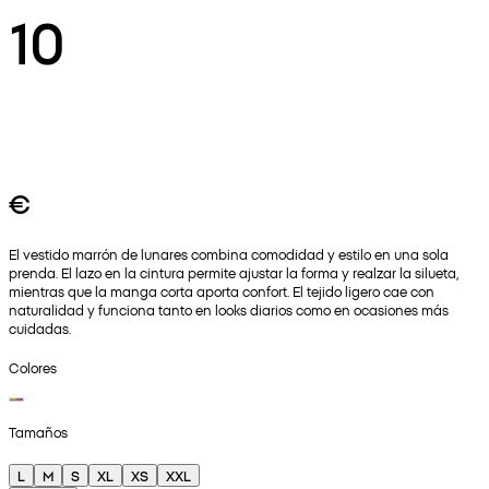
10
€
El vestido marrón de lunares combina comodidad y estilo en una sola
prenda. El lazo en la cintura permite ajustar la forma y realzar la silueta,
mientras que la manga corta aporta confort. El tejido ligero cae con
naturalidad y funciona tanto en looks diarios como en ocasiones más
cuidadas.
Colores
Tamaños
L
M
S
XL
XS
XXL