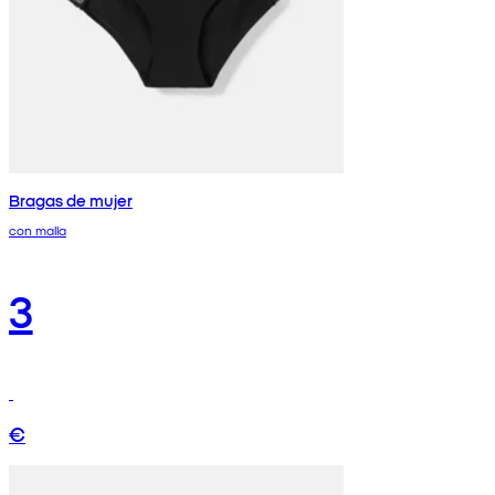
Bragas de mujer
con malla
3
€