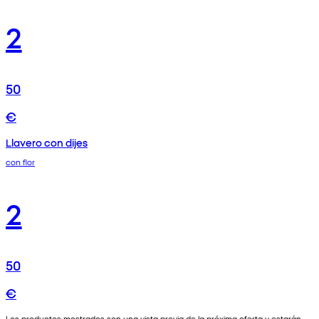
2
50
€
Llavero con dijes
con flor
2
50
€
Los productos mostrados son una vista previa de la próxima oferta y estarán