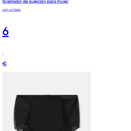
Sujetador de sujeción para mujer
con un lazo
6
€