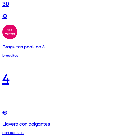
30
€
Braguitas pack de 3
braguitas
4
€
Llavero con colgantes
con cerezas