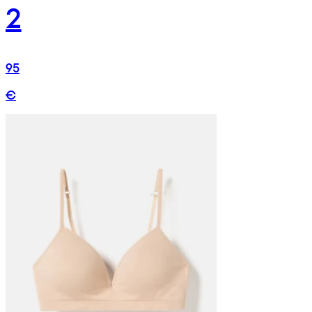
2
95
€