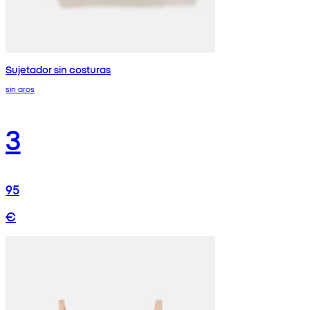
Sujetador sin costuras
sin aros
3
95
€