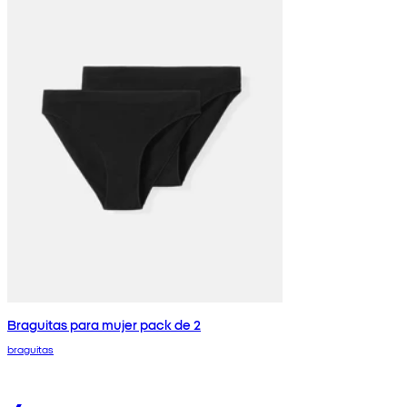
Braguitas para mujer pack de 2
braguitas