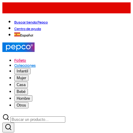
Buscar tienda Pepco
Centro de ayuda
Español
Folleto
Colecciones
Infantil
Mujer
Casa
Bebé
Hombre
Otros