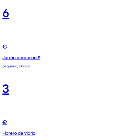
6
€
Jarrón cerámico S
pequeño, blanco
3
€
Florero de vidrio