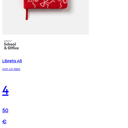
Libreta A5
con un lazo
4
50
€