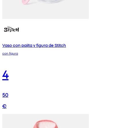
Vaso con pajita y figura de Stitch
con figura
4
50
€