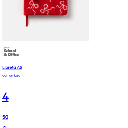
Libreta A5
con un lazo
4
50
€