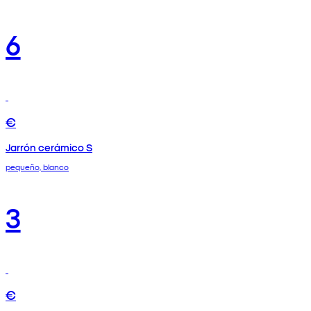
6
€
Jarrón cerámico S
pequeño, blanco
3
€