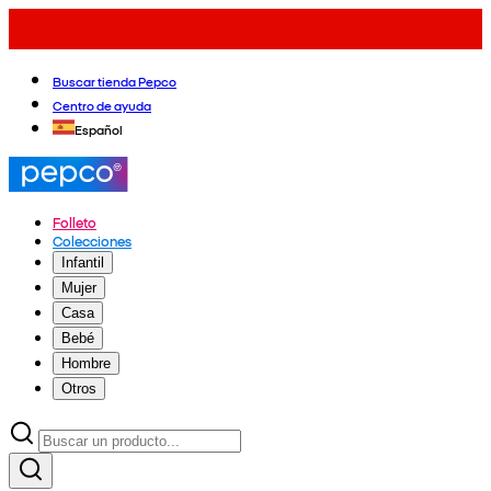
Buscar tienda Pepco
Centro de ayuda
Español
Folleto
Colecciones
Infantil
Mujer
Casa
Bebé
Hombre
Otros