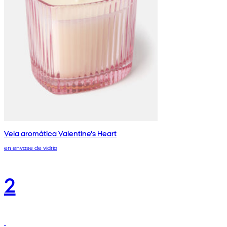
Vela aromática Valentine's Heart
en envase de vidrio
2