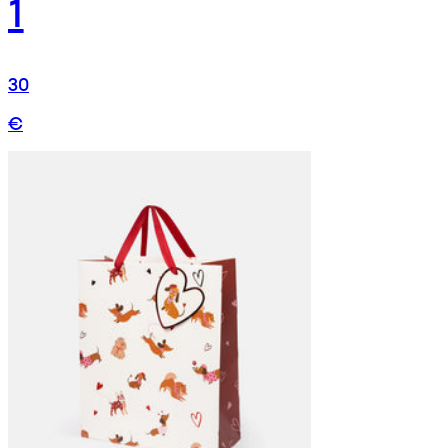
1
30
€