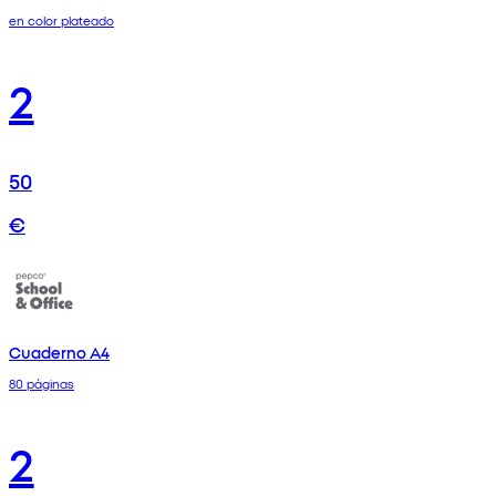
en color plateado
2
50
€
Cuaderno A4
80 páginas
2