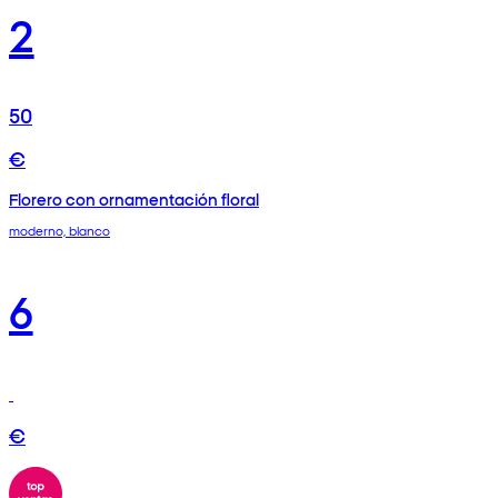
2
50
€
Florero con ornamentación floral
moderno, blanco
6
€