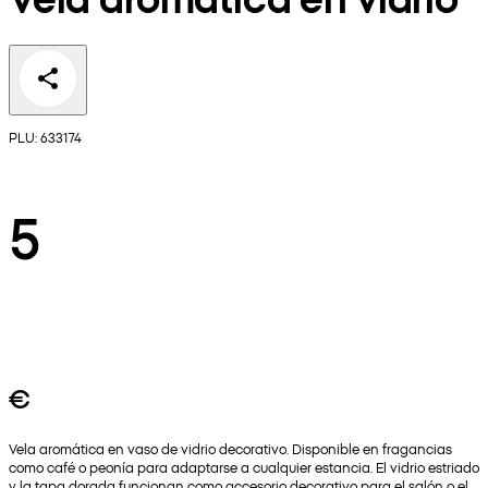
PLU: 633174
5
€
Vela aromática en vaso de vidrio decorativo. Disponible en fragancias
como café o peonía para adaptarse a cualquier estancia. El vidrio estriado
y la tapa dorada funcionan como accesorio decorativo para el salón o el