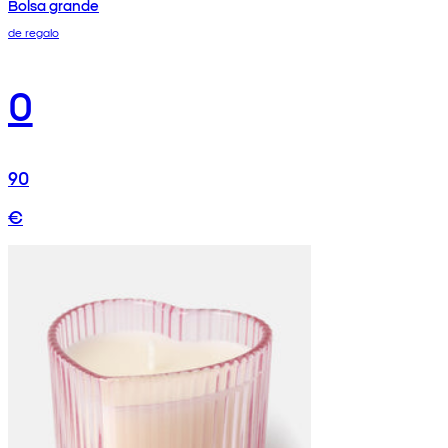
Bolsa grande
de regalo
0
90
€