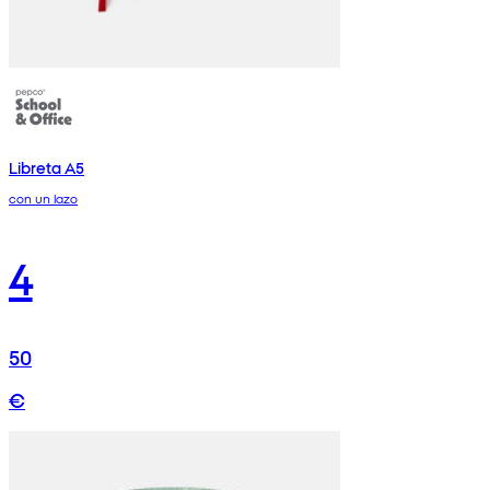
Libreta A5
con un lazo
4
50
€