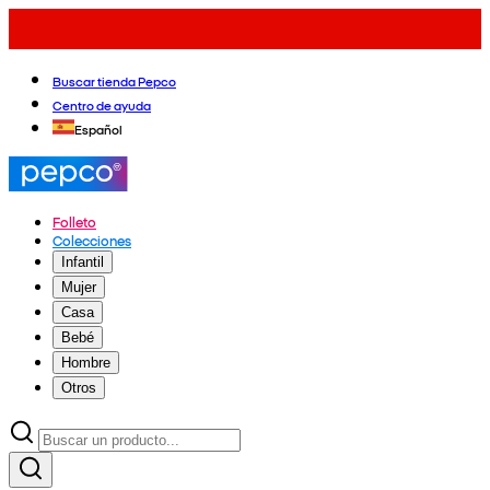
Buscar tienda Pepco
Centro de ayuda
Español
Folleto
Colecciones
Infantil
Mujer
Casa
Bebé
Hombre
Otros