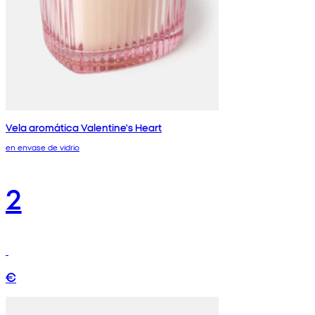
Vela aromática Valentine's Heart
en envase de vidrio
2
€