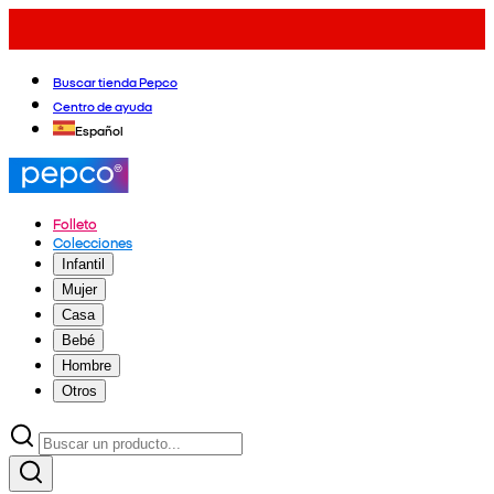
Buscar tienda Pepco
Centro de ayuda
Español
Folleto
Colecciones
Infantil
Mujer
Casa
Bebé
Hombre
Otros