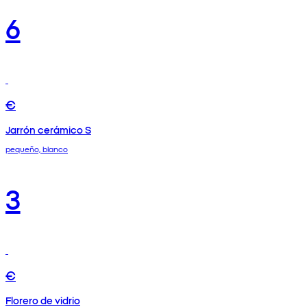
6
€
Jarrón cerámico S
pequeño, blanco
3
€
Florero de vidrio