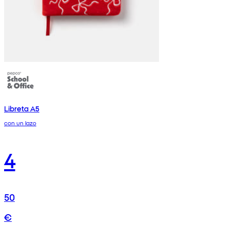
Libreta A5
con un lazo
4
50
€