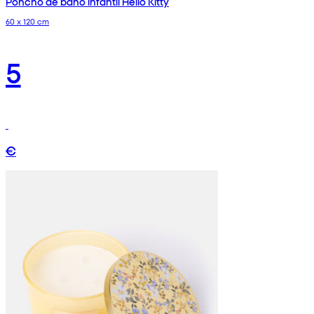
Poncho de baño infantil Hello Kitty
60 x 120 cm
5
€