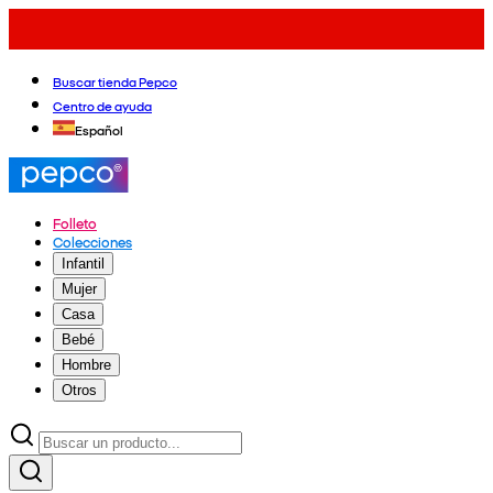
Buscar tienda Pepco
Centro de ayuda
Español
Folleto
Colecciones
Infantil
Mujer
Casa
Bebé
Hombre
Otros