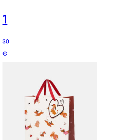
1
30
€