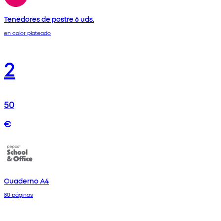
Tenedores de postre 6 uds.
en color plateado
2
50
€
Cuaderno A4
80 páginas