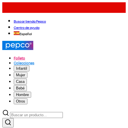
Buscar tienda Pepco
Centro de ayuda
Español
Folleto
Colecciones
Infantil
Mujer
Casa
Bebé
Hombre
Otros