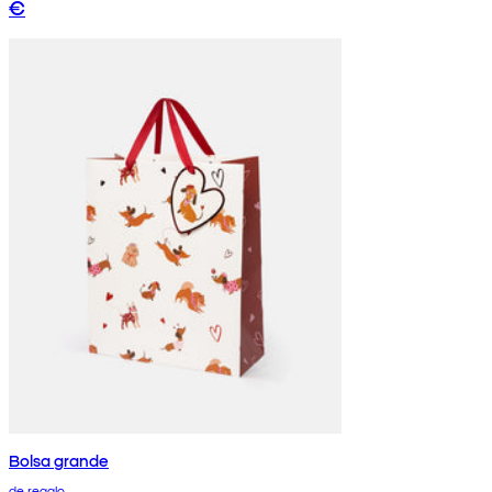
€
Bolsa grande
de regalo