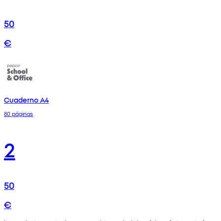
50
€
Cuaderno A4
80 páginas
2
50
€