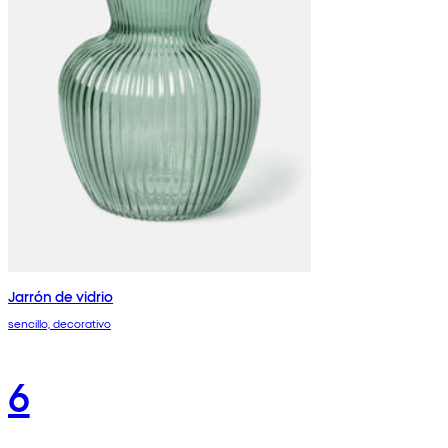
Jarrón de vidrio
sencillo, decorativo
6