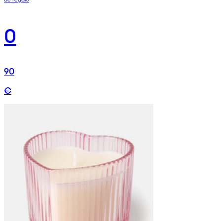
0
90
€