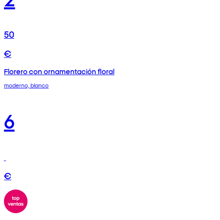
50
€
Florero con ornamentación floral
moderno, blanco
6
€