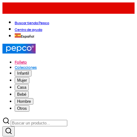
Buscar tienda Pepco
Centro de ayuda
Español
Folleto
Colecciones
Infantil
Mujer
Casa
Bebé
Hombre
Otros