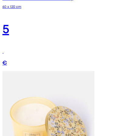
60 x 120 cm
5
€