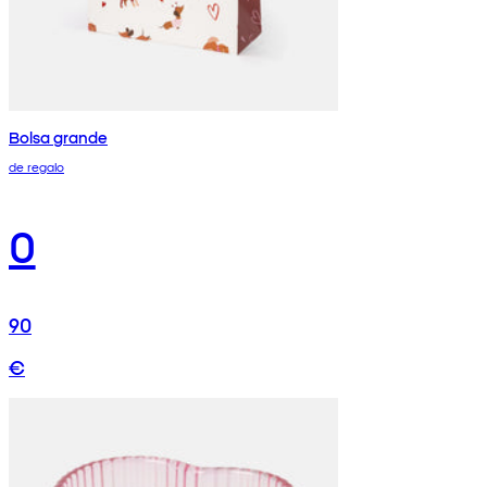
Bolsa grande
de regalo
0
90
€