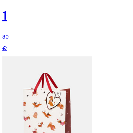
1
30
€