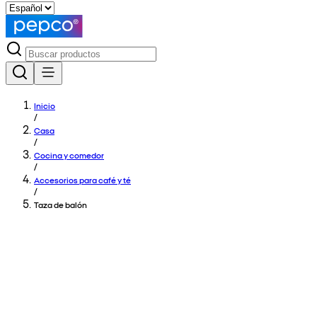
Inicio
/
Casa
/
Cocina y comedor
/
Accesorios para café y té
/
Taza de balón