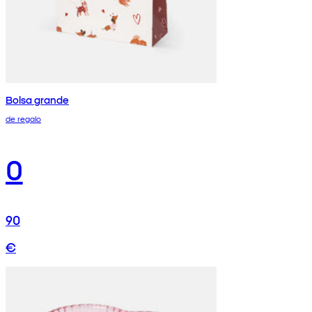
Bolsa grande
de regalo
0
90
€