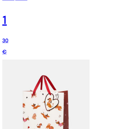
1
30
€