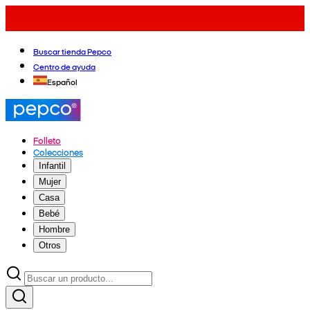
Buscar tienda Pepco
Centro de ayuda
Español
Folleto
Colecciones
Infantil
Mujer
Casa
Bebé
Hombre
Otros