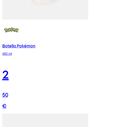
Botella Pokémon
450 ml
2
50
€