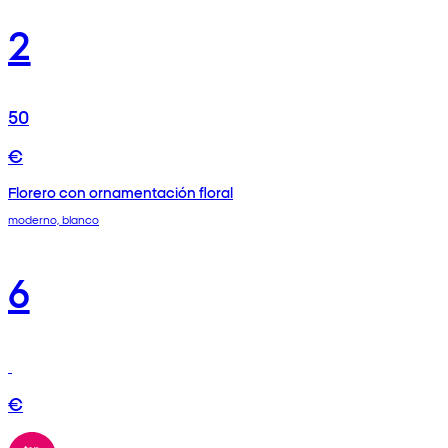
2
50
€
Florero con ornamentación floral
moderno, blanco
6
€