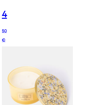
4
50
€