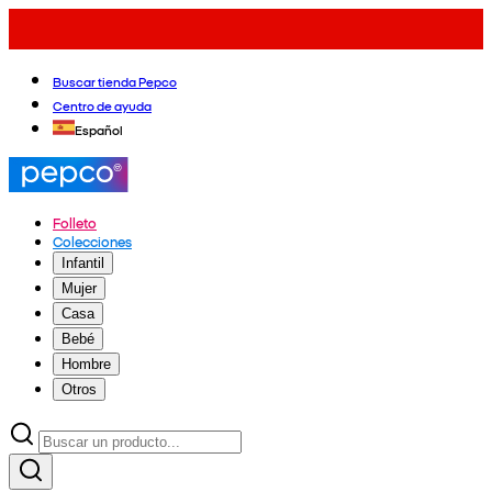
Buscar tienda Pepco
Centro de ayuda
Español
Folleto
Colecciones
Infantil
Mujer
Casa
Bebé
Hombre
Otros