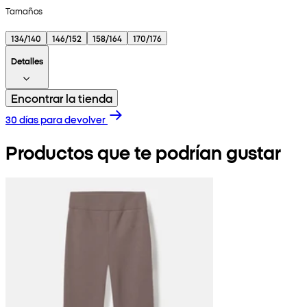
Tamaños
134/140
146/152
158/164
170/176
Detalles
Encontrar la tienda
30 días para devolver
Productos que te podrían gustar