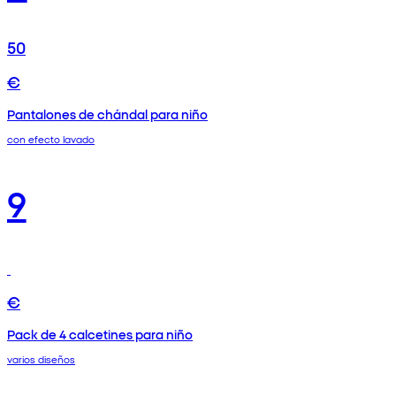
50
€
Pantalones de chándal para niño
con efecto lavado
9
€
Pack de 4 calcetines para niño
varios diseños