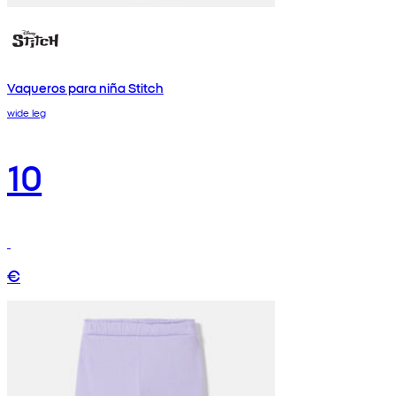
Vaqueros para niña Stitch
wide leg
10
€