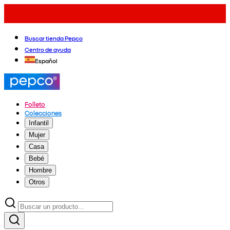
Buscar tienda Pepco
Centro de ayuda
Español
Folleto
Colecciones
Infantil
Mujer
Casa
Bebé
Hombre
Otros