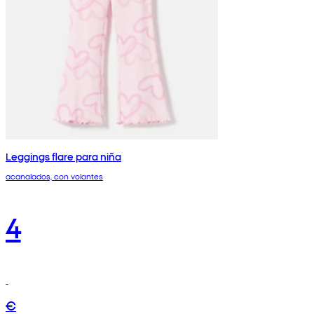
Leggings flare para niña
acanalados, con volantes
4
€