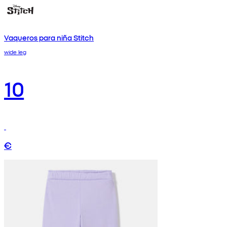
Vaqueros para niña Stitch
wide leg
10
€