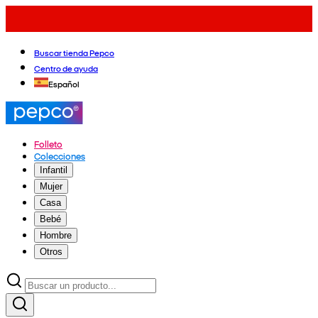
Buscar tienda Pepco
Centro de ayuda
Español
Folleto
Colecciones
Infantil
Mujer
Casa
Bebé
Hombre
Otros