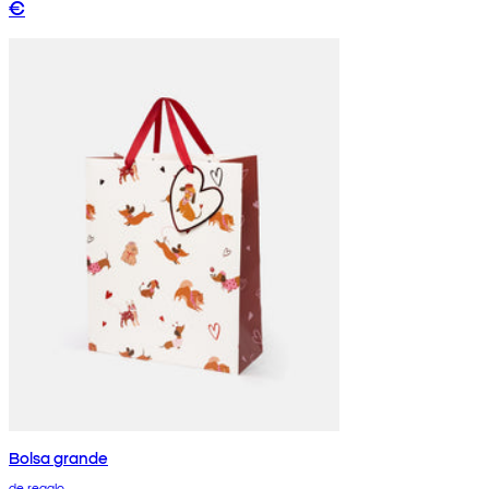
€
Bolsa grande
de regalo