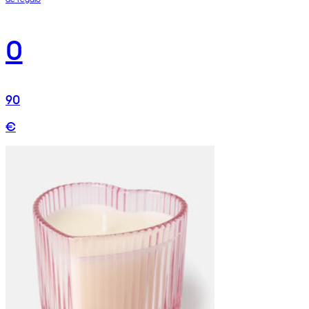
0
90
€