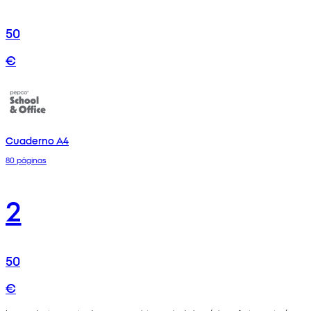
50
€
Cuaderno A4
80 páginas
2
50
€