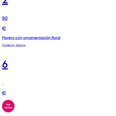
50
€
Florero con ornamentación floral
moderno, blanco
6
€