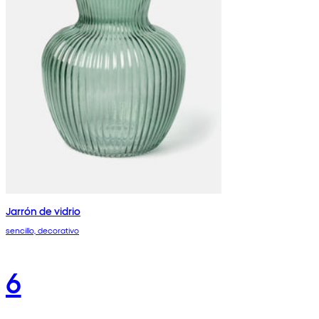
Jarrón de vidrio
sencillo, decorativo
6