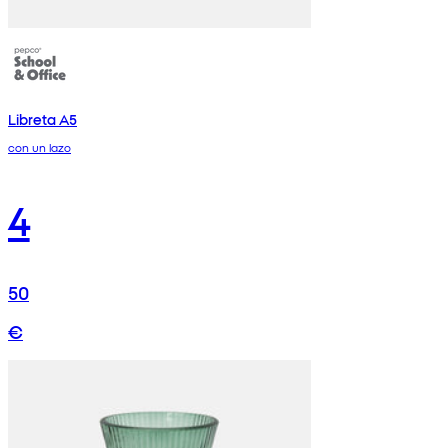
Libreta A5
con un lazo
4
50
€