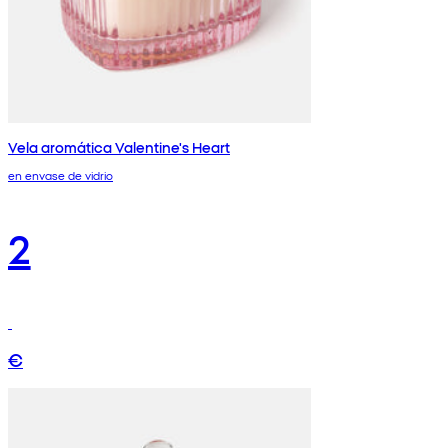
Vela aromática Valentine's Heart
en envase de vidrio
2
€