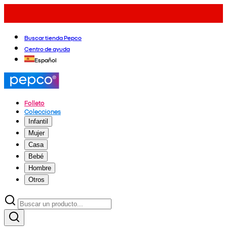
Buscar tienda Pepco
Centro de ayuda
Español
Folleto
Colecciones
Infantil
Mujer
Casa
Bebé
Hombre
Otros