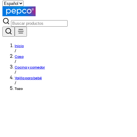
Inicio
/
Casa
/
Cocina y comedor
/
Vajilla para bebé
/
Taza