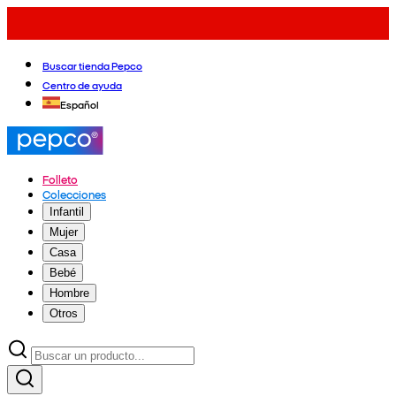
Buscar tienda Pepco
Centro de ayuda
Español
Folleto
Colecciones
Infantil
Mujer
Casa
Bebé
Hombre
Otros