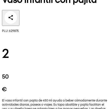
PLU: 629875
2
50
€
El vaso infantil con pajita de 450 ml ayuda a beber cómodamente durante
actividades diarias, paseos o viajes. Su tapa abatible y pajita facilitan el
uso, y su diseño ligero se adapta bien a las manos pequeñas. Los diseños