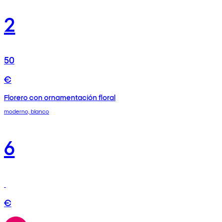
2
50
€
Florero con ornamentación floral
moderno, blanco
6
€