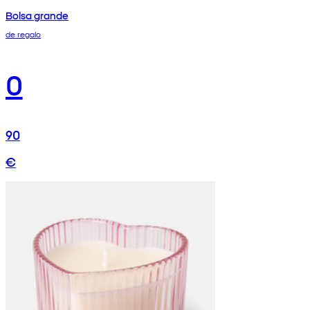
Bolsa grande
de regalo
0
90
€