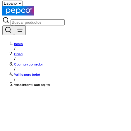
Inicio
/
Casa
/
Cocina y comedor
/
Vajilla para bebé
/
Vaso infantil con pajita