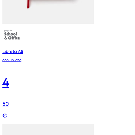
Libreta A5
con un lazo
4
50
€