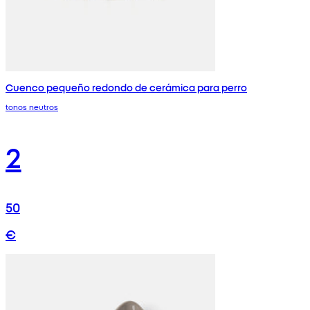
Cuenco pequeño redondo de cerámica para perro
tonos neutros
2
50
€