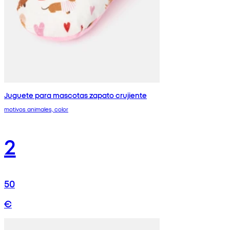
Juguete para mascotas zapato crujiente
motivos animales, color
2
50
€