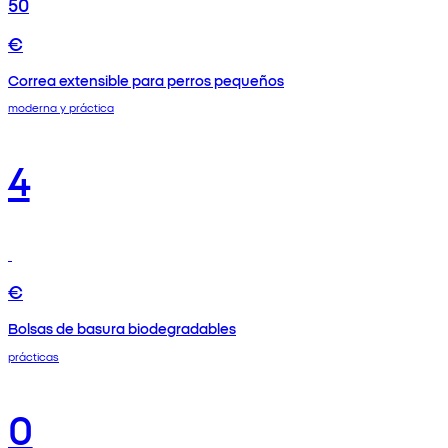
50
€
Correa extensible para perros pequeños
moderna y práctica
4
€
Bolsas de basura biodegradables
prácticas
0