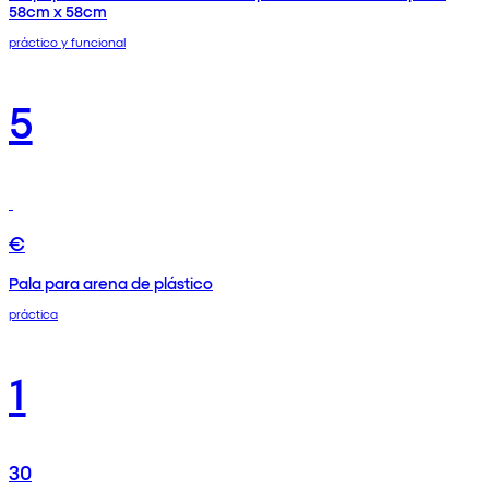
58cm x 58cm
práctico y funcional
5
€
Pala para arena de plástico
práctica
1
30