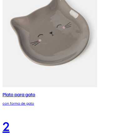
Plato para gato
con forma de gato
2