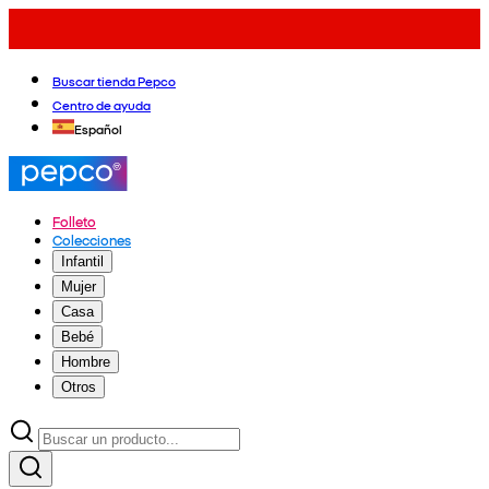
Buscar tienda Pepco
Centro de ayuda
Español
Folleto
Colecciones
Infantil
Mujer
Casa
Bebé
Hombre
Otros