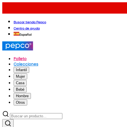
Buscar tienda Pepco
Centro de ayuda
Español
Folleto
Colecciones
Infantil
Mujer
Casa
Bebé
Hombre
Otros