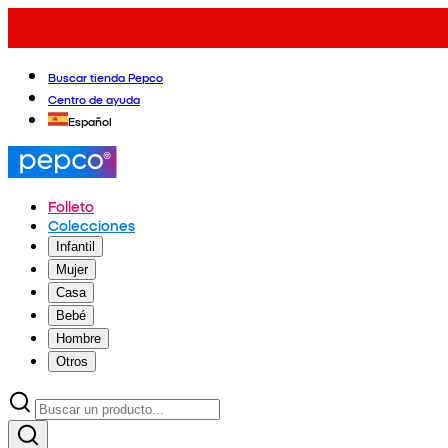
Buscar tienda Pepco
Centro de ayuda
Español
Folleto
Colecciones
Infantil
Mujer
Casa
Bebé
Hombre
Otros