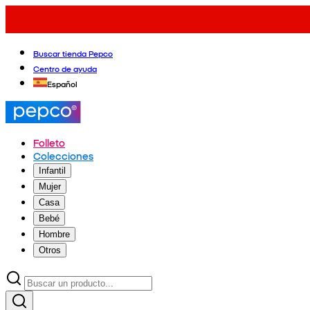
Buscar tienda Pepco
Centro de ayuda
Español
Folleto
Colecciones
Infantil
Mujer
Casa
Bebé
Hombre
Otros