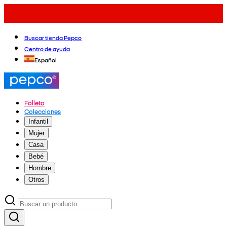
Buscar tienda Pepco
Centro de ayuda
Español
Folleto
Colecciones
Infantil
Mujer
Casa
Bebé
Hombre
Otros