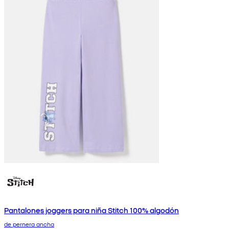
Pantalones joggers para niña Stitch 100% algodón
de pernera ancha