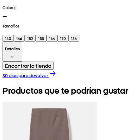
Colores
Tamaños
140
146
152
158
164
170
134
Detalles
Encontrar la tienda
30 días para devolver
Productos que te podrían gustar