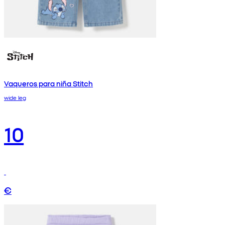
Vaqueros para niña Stitch
wide leg
10
€