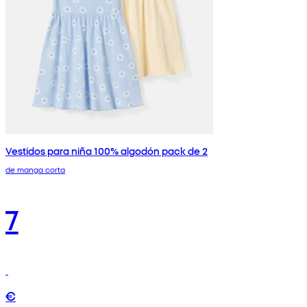
Vestidos para niña 100% algodón pack de 2
de manga corta
7
€