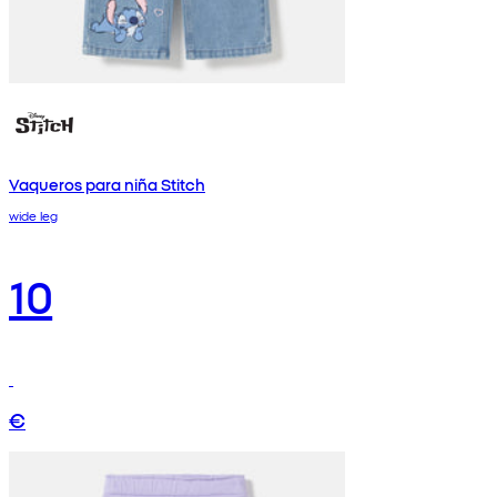
Vaqueros para niña Stitch
wide leg
10
€