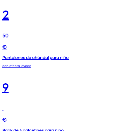
2
50
€
Pantalones de chándal para niño
con efecto lavado
9
€
Pack de 4 calcetines para niño