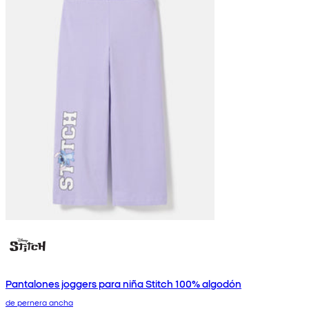
Pantalones joggers para niña Stitch 100% algodón
de pernera ancha