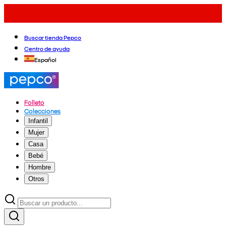
Buscar tienda Pepco
Centro de ayuda
Español
Folleto
Colecciones
Infantil
Mujer
Casa
Bebé
Hombre
Otros