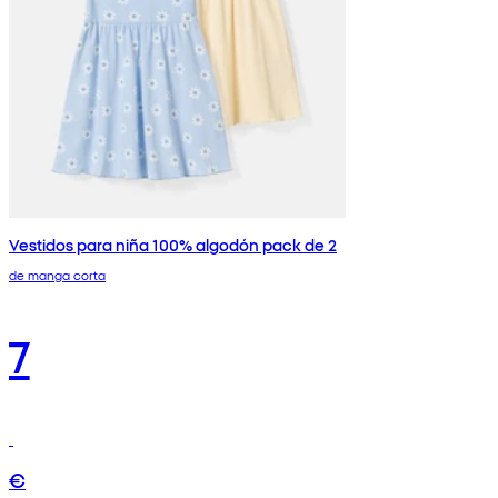
Vestidos para niña 100% algodón pack de 2
de manga corta
7
€