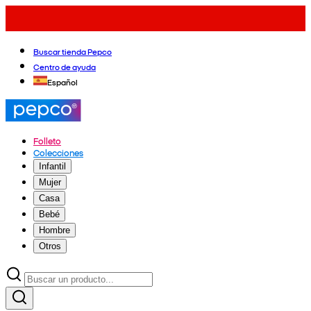
Buscar tienda Pepco
Centro de ayuda
Español
Folleto
Colecciones
Infantil
Mujer
Casa
Bebé
Hombre
Otros