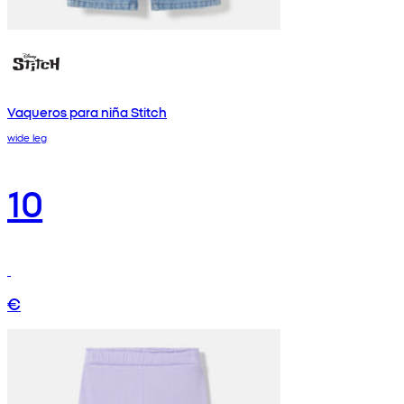
Vaqueros para niña Stitch
wide leg
10
€