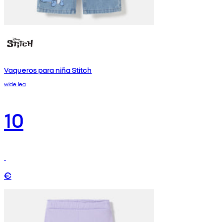
Vaqueros para niña Stitch
wide leg
10
€