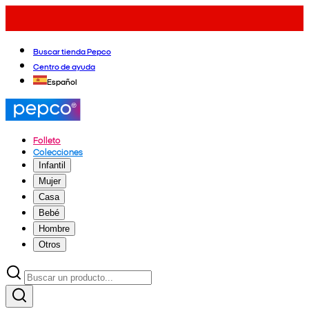
Buscar tienda Pepco
Centro de ayuda
Español
Folleto
Colecciones
Infantil
Mujer
Casa
Bebé
Hombre
Otros