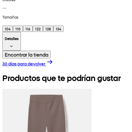
Tamaños
104
110
116
122
128
134
Detalles
Encontrar la tienda
30 días para devolver
Productos que te podrían gustar