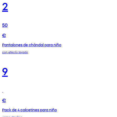
2
50
€
Pantalones de chándal para niño
con efecto lavado
9
€
Pack de 4 calcetines para niño
varios diseños