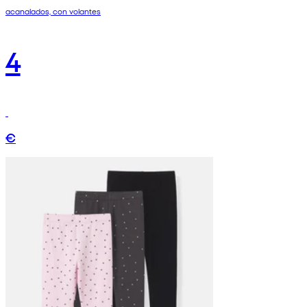
acanalados, con volantes
4
€