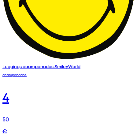
Leggings acampanados SmileyWorld
acampanados
4
50
€