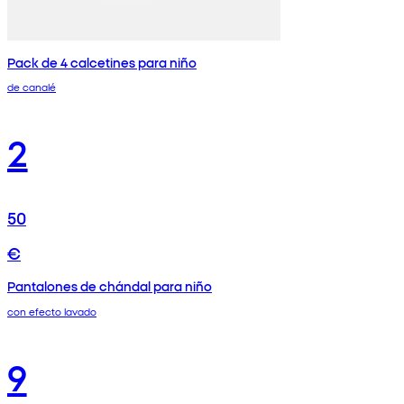
Pack de 4 calcetines para niño
de canalé
2
50
€
Pantalones de chándal para niño
con efecto lavado
9