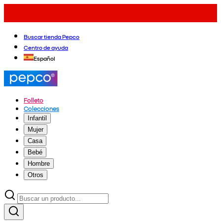
Buscar tienda Pepco
Centro de ayuda
Español
Folleto
Colecciones
Infantil
Mujer
Casa
Bebé
Hombre
Otros