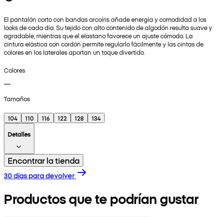
El pantalón corto con bandas arcoíris añade energía y comodidad a los
looks de cada día. Su tejido con alto contenido de algodón resulta suave y
agradable, mientras que el elastano favorece un ajuste cómodo. La
cintura elástica con cordón permite regularlo fácilmente y las cintas de
colores en los laterales aportan un toque divertido.
Colores
Tamaños
104
110
116
122
128
134
Detalles
Encontrar la tienda
30 días para devolver
Productos que te podrían gustar