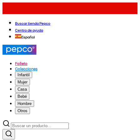
Buscar tienda Pepco
Centro de ayuda
Español
Folleto
Colecciones
Infantil
Mujer
Casa
Bebé
Hombre
Otros