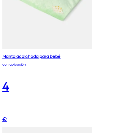
Manta acolchada para bebé
con aplicación
4
€