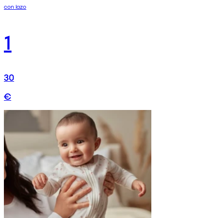
con lazo
1
30
€