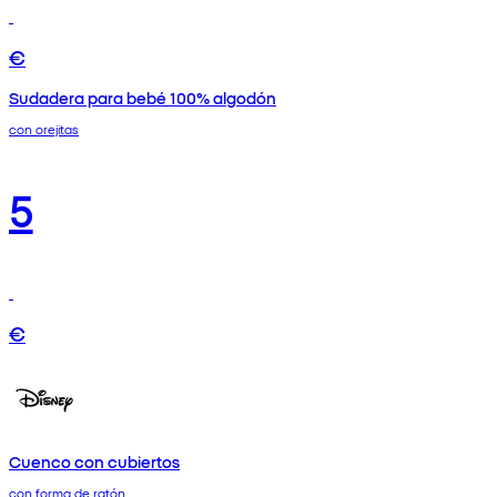
€
Sudadera para bebé 100% algodón
con orejitas
5
€
Cuenco con cubiertos
con forma de ratón