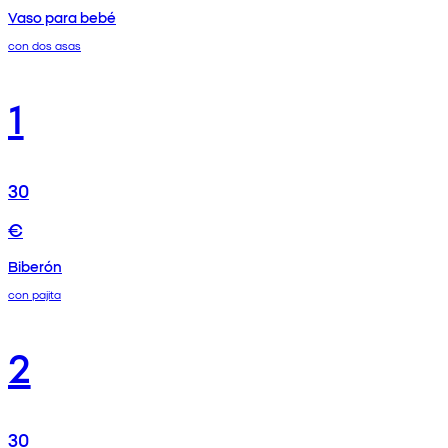
Vaso para bebé
con dos asas
1
30
€
Biberón
con pajita
2
30