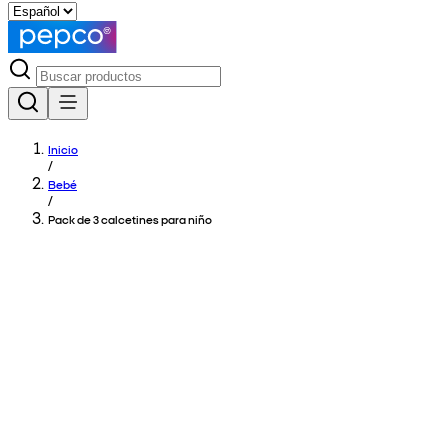
Inicio
/
Bebé
/
Pack de 3 calcetines para niño