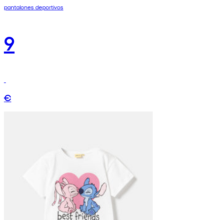
pantalones deportivos
9
€