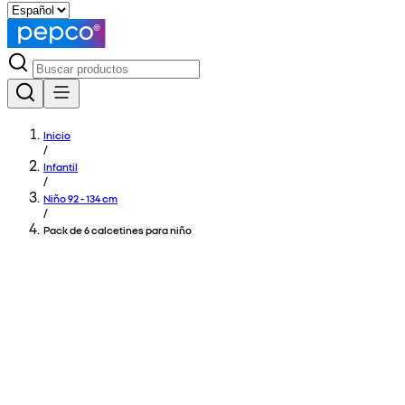
Inicio
/
Infantil
/
Niño 92 - 134 cm
/
Pack de 6 calcetines para niño