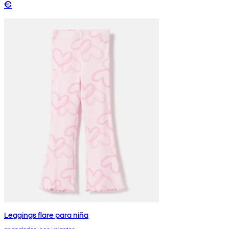
€
Leggings flare para niña
acanalados, con volantes