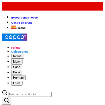
Buscar tienda Pepco
Centro de ayuda
Español
Folleto
Colecciones
Infantil
Mujer
Casa
Bebé
Hombre
Otros