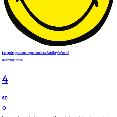
Leggings acampanados SmileyWorld
acampanados
4
50
€