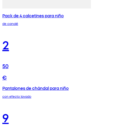
Pack de 4 calcetines para niño
de canalé
2
50
€
Pantalones de chándal para niño
con efecto lavado
9