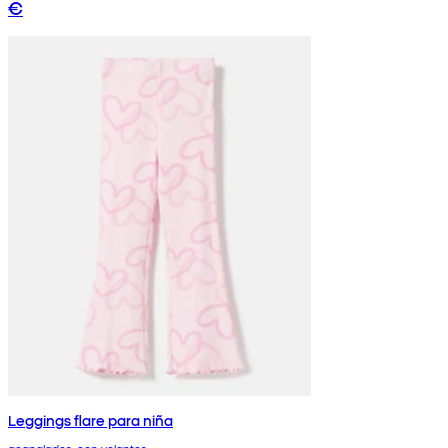
€
Leggings flare para niña
acanalados, con volantes