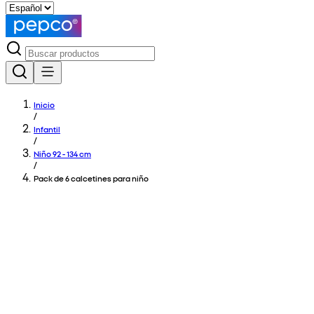
Inicio
/
Infantil
/
Niño 92 - 134 cm
/
Pack de 6 calcetines para niño