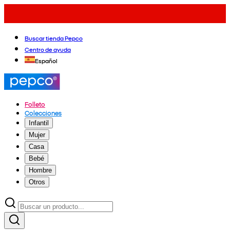
Buscar tienda Pepco
Centro de ayuda
Español
Folleto
Colecciones
Infantil
Mujer
Casa
Bebé
Hombre
Otros