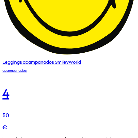
Leggings acampanados SmileyWorld
acampanados
4
50
€