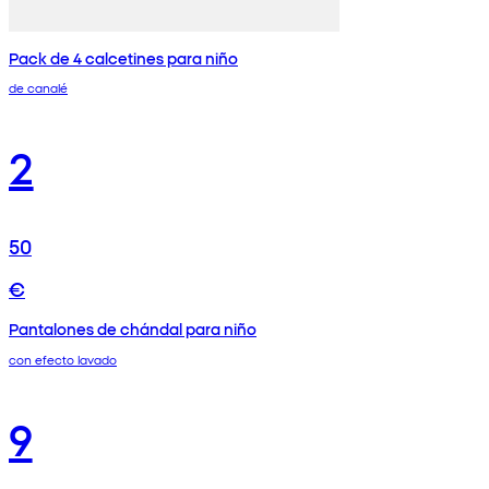
Pack de 4 calcetines para niño
de canalé
2
50
€
Pantalones de chándal para niño
con efecto lavado
9