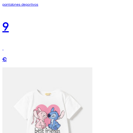
pantalones deportivos
9
€