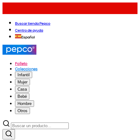
Buscar tienda Pepco
Centro de ayuda
Español
Folleto
Colecciones
Infantil
Mujer
Casa
Bebé
Hombre
Otros