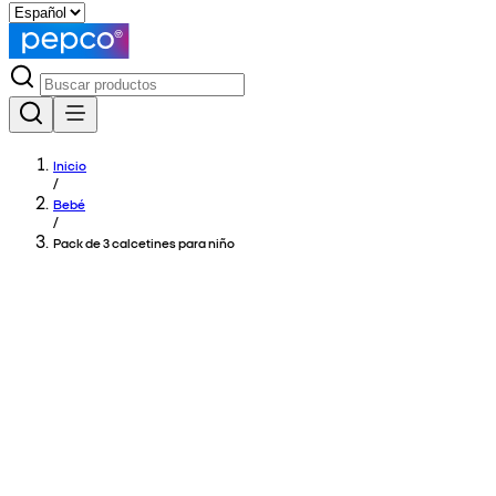
Inicio
/
Bebé
/
Pack de 3 calcetines para niño