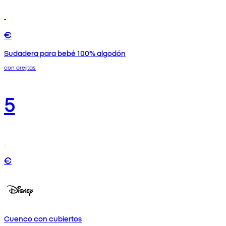
€
Sudadera para bebé 100% algodón
con orejitas
5
€
Cuenco con cubiertos