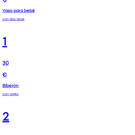
Vaso para bebé
con dos asas
1
30
€
Biberón
con pajita
2