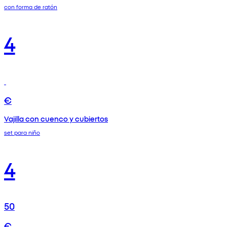
con forma de ratón
4
€
Vajilla con cuenco y cubiertos
set para niño
4
50
€