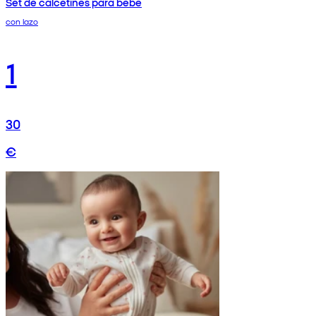
Set de calcetines para bebé
con lazo
1
30
€