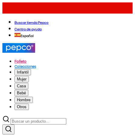
Buscar tienda Pepco
Centro de ayuda
Español
Folleto
Colecciones
Infantil
Mujer
Casa
Bebé
Hombre
Otros