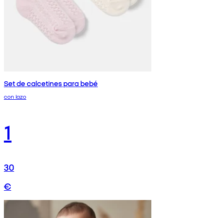
Set de calcetines para bebé
con lazo
1
30
€