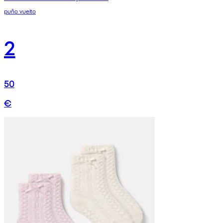
puño vuelto
2
50
€