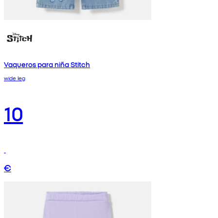
Vaqueros para niña Stitch
wide leg
10
€