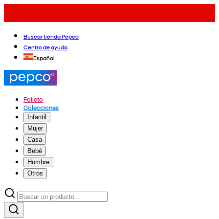
Buscar tienda Pepco
Centro de ayuda
Español
Folleto
Colecciones
Infantil
Mujer
Casa
Bebé
Hombre
Otros