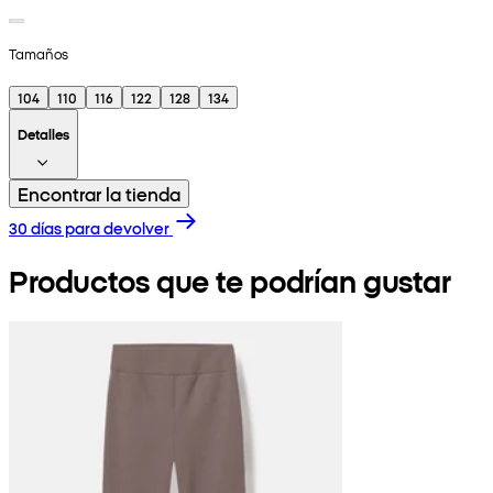
Tamaños
104
110
116
122
128
134
Detalles
Encontrar la tienda
30 días para devolver
Productos que te podrían gustar