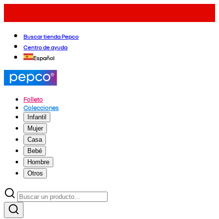
Buscar tienda Pepco
Centro de ayuda
Español
Folleto
Colecciones
Infantil
Mujer
Casa
Bebé
Hombre
Otros