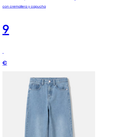
con cremallera y capucha
9
€