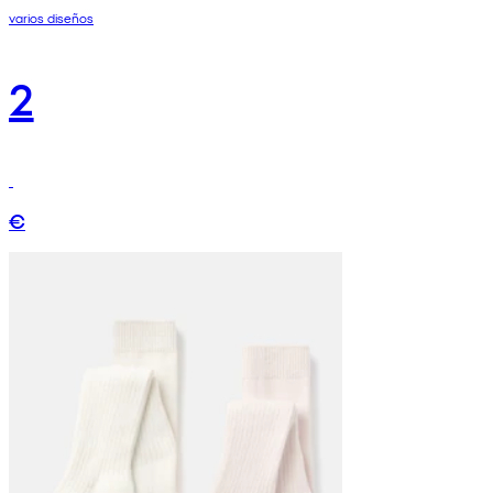
varios diseños
2
€