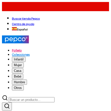
Buscar tienda Pepco
Centro de ayuda
Español
Folleto
Colecciones
Infantil
Mujer
Casa
Bebé
Hombre
Otros