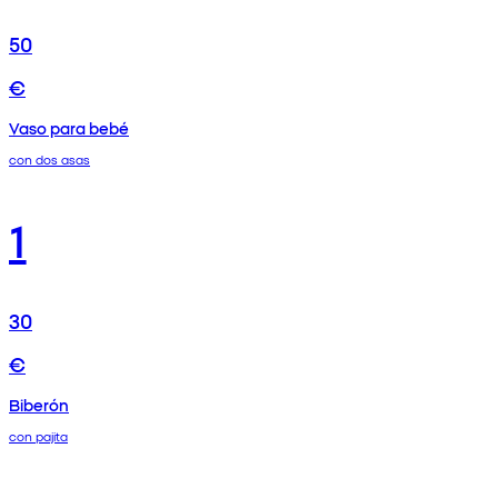
50
€
Vaso para bebé
con dos asas
1
30
€
Biberón
con pajita