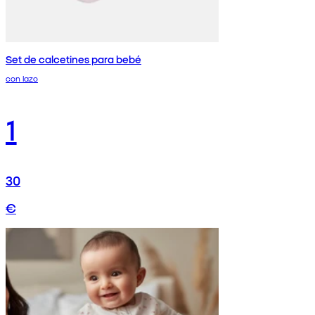
Set de calcetines para bebé
con lazo
1
30
€