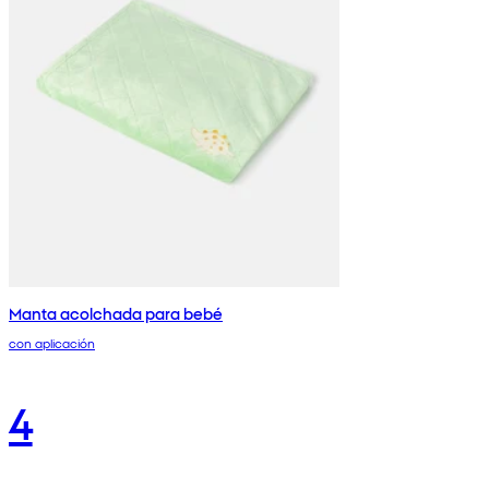
Manta acolchada para bebé
con aplicación
4