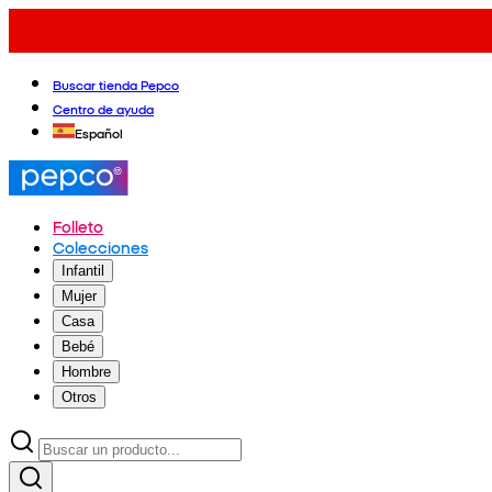
Buscar tienda Pepco
Centro de ayuda
Español
Folleto
Colecciones
Infantil
Mujer
Casa
Bebé
Hombre
Otros