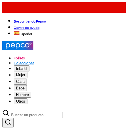
Buscar tienda Pepco
Centro de ayuda
Español
Folleto
Colecciones
Infantil
Mujer
Casa
Bebé
Hombre
Otros