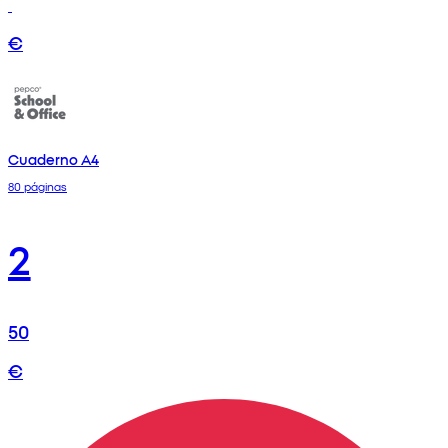
€
Cuaderno A4
80 páginas
2
50
€