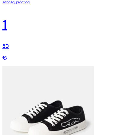
sencilla, práctica
1
50
€