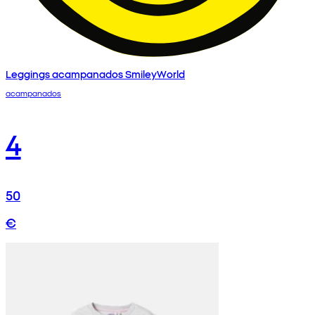
Leggings acampanados SmileyWorld
acampanados
4
50
€