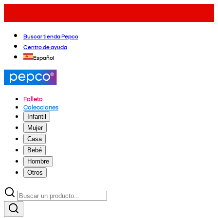
Buscar tienda Pepco
Centro de ayuda
Español
Folleto
Colecciones
Infantil
Mujer
Casa
Bebé
Hombre
Otros