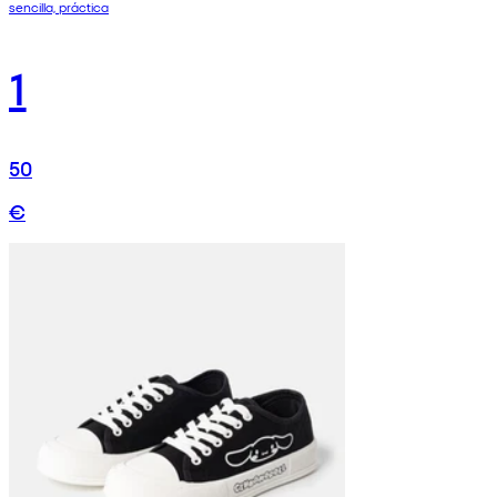
sencilla, práctica
1
50
€