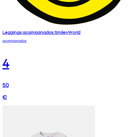
Leggings acampanados SmileyWorld
acampanados
4
50
€