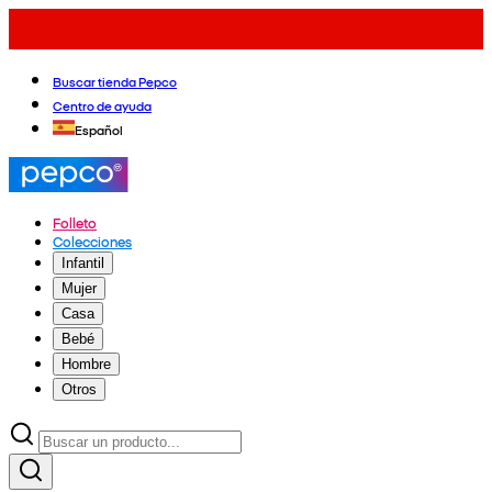
Buscar tienda Pepco
Centro de ayuda
Español
Folleto
Colecciones
Infantil
Mujer
Casa
Bebé
Hombre
Otros