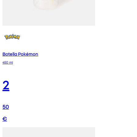
Botella Pokémon
450 ml
2
50
€