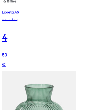
Libreta A5
con un lazo
4
50
€