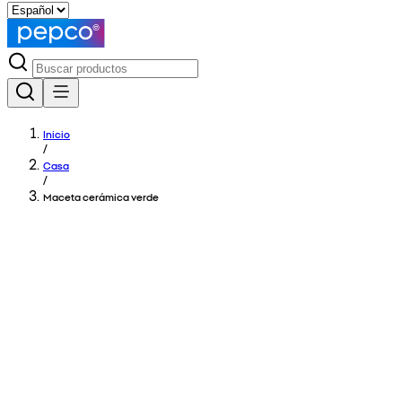
Inicio
/
Casa
/
Maceta cerámica verde