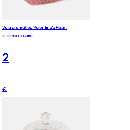
Vela aromática Valentine's Heart
en envase de vidrio
2
€