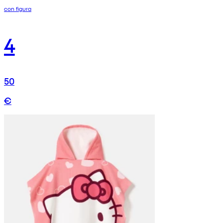
con figura
4
50
€