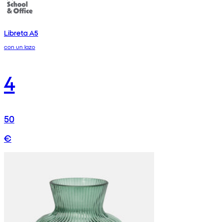
Libreta A5
con un lazo
4
50
€