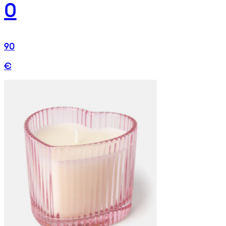
0
90
€