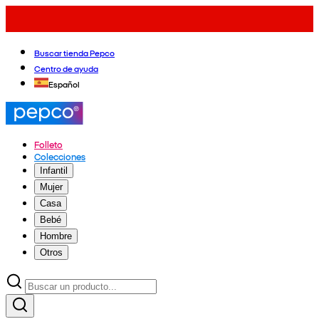
Buscar tienda Pepco
Centro de ayuda
Español
Folleto
Colecciones
Infantil
Mujer
Casa
Bebé
Hombre
Otros