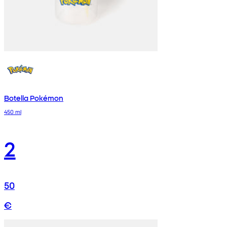
Botella Pokémon
450 ml
2
50
€