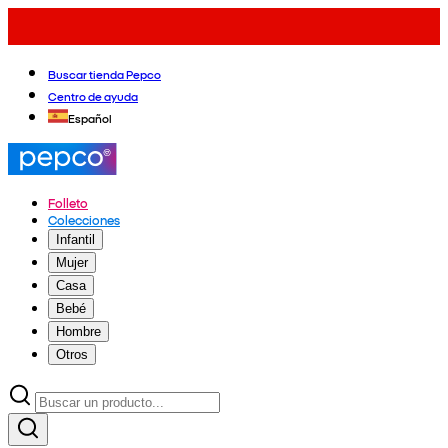
Buscar tienda Pepco
Centro de ayuda
Español
Folleto
Colecciones
Infantil
Mujer
Casa
Bebé
Hombre
Otros