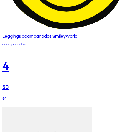
Leggings acampanados SmileyWorld
acampanados
4
50
€