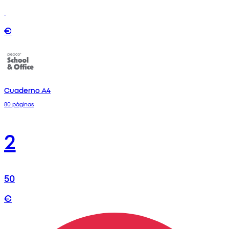
€
Cuaderno A4
80 páginas
2
50
€