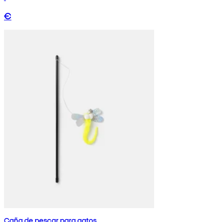
€
Caña de pescar para gatos