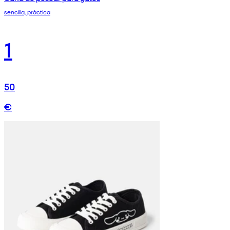
sencilla, práctica
1
50
€